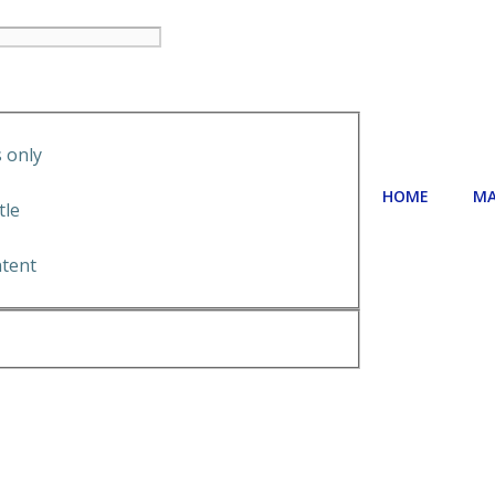
 only
HOME
MA
tle
ntent