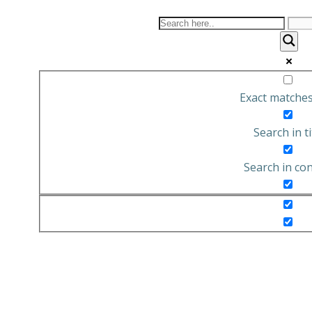
Saltar
al
contenido
Exact matches
Search in ti
Search in co