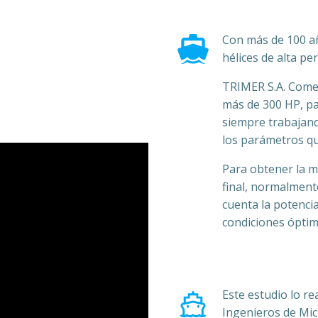
Con más de 100 a
hélices de alta p
TRIMER S.A. Comer
más de 300 HP, pa
siempre trabajan
los parámetros qu
Para obtener la m
final, normalment
cuenta la potencia
condiciones óptima
Este estudio lo re
Ingenieros de Mic