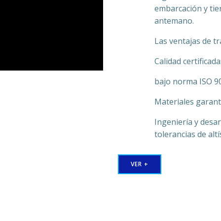
embarcación y tie
antemano.
Las ventajas de t
Calidad certificad
bajo norma ISO 9
Materiales garan
Ingeniería y desa
tolerancias de alt
VER +